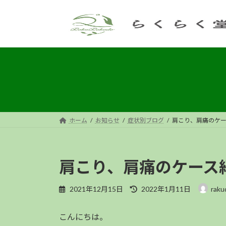
コ
ナ
ン
ビ
テ
ゲ
ン
ー
ツ
シ
へ
ョ
ス
ン
キ
に
ッ
移
プ
動
ホーム
お知らせ
症状別ブログ
肩こり、肩痛のケ
肩こり、肩痛のケース
最
2021年12月15日
2022年1月11日
raku
終
更
こんにちは。
新